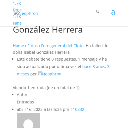
1.7K
Fans
1.7K
Ha fallecido doña Isabel
Fans
González Herrera
Home
›
Foros
›
Foro general del Club
›
Ha fallecido
doña Isabel González Herrera
Este debate tiene 0 respuestas, 1 mensaje y ha
sido actualizado por última vez el
hace 3 años, 3
meses
por
Neophron
.
Viendo 1 entrada (de un total de 1)
Autor
Entradas
abril 16, 2023 a las 5:36 pm
#10332