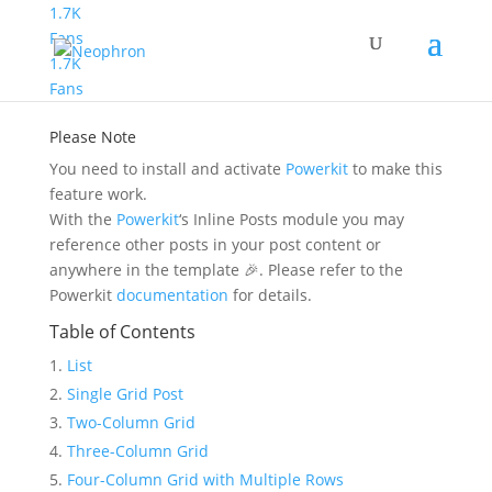
1.7K
Fans
1.7K
Inline Posts
Fans
Please Note
You need to install and activate
Powerkit
to make this
feature work.
With the
Powerkit
‘s Inline Posts module you may
reference other posts in your post content or
anywhere in the template 🎉. Please refer to the
Powerkit
documentation
for details.
Table of Contents
List
Single Grid Post
Two-Column Grid
Three-Column Grid
Four-Column Grid with Multiple Rows