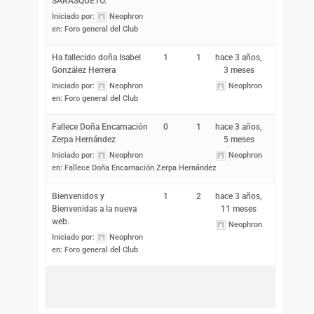
SARASQUETO.
Iniciado por:
Neophron
en:
Foro general del Club
Ha fallecido doña Isabel
1
1
hace 3 años,
González Herrera
3 meses
Iniciado por:
Neophron
Neophron
en:
Foro general del Club
Fallece Doña Encarnación
0
1
hace 3 años,
Zerpa Hernández
5 meses
Iniciado por:
Neophron
Neophron
en:
Fallece Doña Encarnación Zerpa Hernández
Bienvenidos y
1
2
hace 3 años,
Bienvenidas a la nueva
11 meses
web.
Neophron
Iniciado por:
Neophron
en:
Foro general del Club