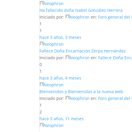
Neophron
Ha fallecido doña Isabel González Herrera
Iniciado por:
Neophron
en:
Foro general del
1
1
hace 3 años, 3 meses
Neophron
Fallece Doña Encarnación Zerpa Hernández
Iniciado por:
Neophron
en:
Fallece Doña En
0
1
hace 3 años, 4 meses
Neophron
Bienvenidos y Bienvenidas a la nueva web.
Iniciado por:
Neophron
en:
Foro general del
1
2
hace 3 años, 11 meses
Neophron