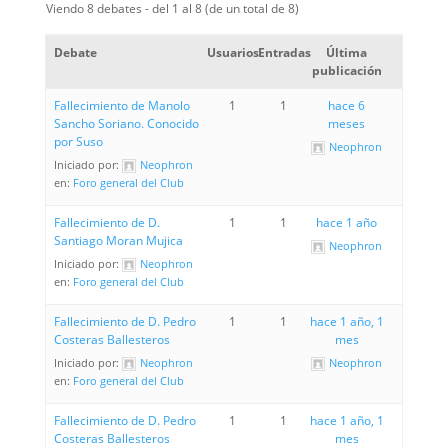
Viendo 8 debates - del 1 al 8 (de un total de 8)
Debate
Usuarios
Entradas
Última
publicación
Fallecimiento de Manolo
1
1
hace 6
Sancho Soriano. Conocido
meses
por Suso
Neophron
Iniciado por:
Neophron
en:
Foro general del Club
Fallecimiento de D.
1
1
hace 1 año
Santiago Moran Mujica
Neophron
Iniciado por:
Neophron
en:
Foro general del Club
Fallecimiento de D. Pedro
1
1
hace 1 año, 1
Costeras Ballesteros
mes
Iniciado por:
Neophron
Neophron
en:
Foro general del Club
Fallecimiento de D. Pedro
1
1
hace 1 año, 1
Costeras Ballesteros
mes