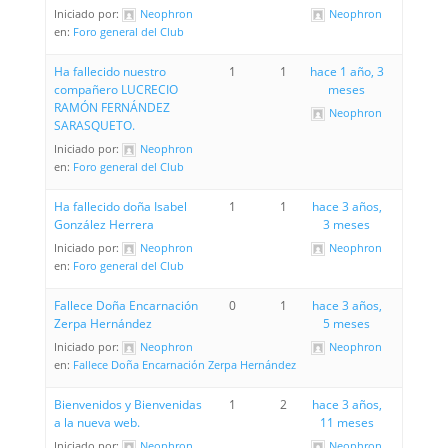
Iniciado por:
Neophron
Neophron
en:
Foro general del Club
Ha fallecido nuestro
1
1
hace 1 año, 3
compañero LUCRECIO
meses
RAMÓN FERNÁNDEZ
Neophron
SARASQUETO.
Iniciado por:
Neophron
en:
Foro general del Club
Ha fallecido doña Isabel
1
1
hace 3 años,
González Herrera
3 meses
Iniciado por:
Neophron
Neophron
en:
Foro general del Club
Fallece Doña Encarnación
0
1
hace 3 años,
Zerpa Hernández
5 meses
Iniciado por:
Neophron
Neophron
en:
Fallece Doña Encarnación Zerpa Hernández
Bienvenidos y Bienvenidas
1
2
hace 3 años,
a la nueva web.
11 meses
Iniciado por:
Neophron
Neophron