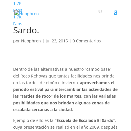
1.7K
Fans
1.7K
Martes de escalada en El
Fans
Sardo.
por
Neophron
|
Jul 23, 2015
|
0 Comentarios
Dentro de las alternativas a nuestro “campo base”
del Roco Rehoyas que tantas facilidades nos brinda
en las tardes de otoño e invierno,
aprovechamos el
periodo estival para intercambiar las actividades de
las “tardes de roco” de los martes, con las variadas
posibilidades que nos brindan algunas zonas de
escalada cercanas a la ciudad.
Ejemplo de ello es la
“Escuela de Escalada El Sardo”,
cuya presentación se realizó en el año 2009, después