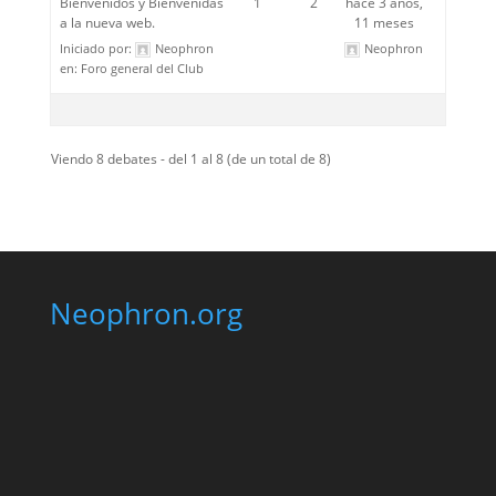
Bienvenidos y Bienvenidas
1
2
hace 3 años,
a la nueva web.
11 meses
Iniciado por:
Neophron
Neophron
en:
Foro general del Club
Viendo 8 debates - del 1 al 8 (de un total de 8)
Neophron.org