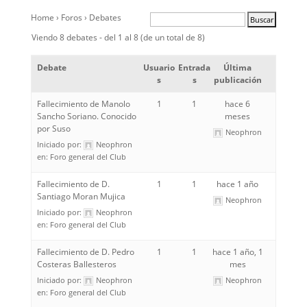
Home
›
Foros
›
Debates
Viendo 8 debates - del 1 al 8 (de un total de 8)
Debate
Usuario
Entrada
Última
s
s
publicación
Fallecimiento de Manolo
1
1
hace 6
Sancho Soriano. Conocido
meses
por Suso
Neophron
Iniciado por:
Neophron
en:
Foro general del Club
Fallecimiento de D.
1
1
hace 1 año
Santiago Moran Mujica
Neophron
Iniciado por:
Neophron
en:
Foro general del Club
Fallecimiento de D. Pedro
1
1
hace 1 año, 1
Costeras Ballesteros
mes
Iniciado por:
Neophron
Neophron
en:
Foro general del Club