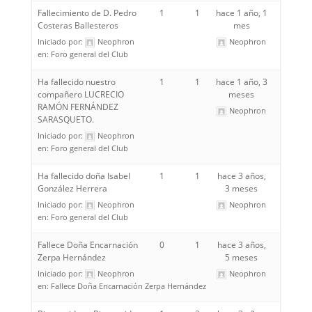
Fallecimiento de D. Pedro
1
1
hace 1 año, 1
Costeras Ballesteros
mes
Iniciado por:
Neophron
Neophron
en:
Foro general del Club
Ha fallecido nuestro
1
1
hace 1 año, 3
compañero LUCRECIO
meses
RAMÓN FERNÁNDEZ
Neophron
SARASQUETO.
Iniciado por:
Neophron
en:
Foro general del Club
Ha fallecido doña Isabel
1
1
hace 3 años,
González Herrera
3 meses
Iniciado por:
Neophron
Neophron
en:
Foro general del Club
Fallece Doña Encarnación
0
1
hace 3 años,
Zerpa Hernández
5 meses
Iniciado por:
Neophron
Neophron
en:
Fallece Doña Encarnación Zerpa Hernández