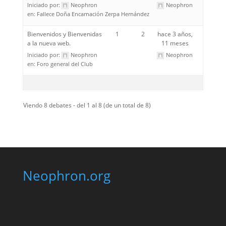
Iniciado por:
Neophron
Neophron
en:
Fallece Doña Encarnación Zerpa Hernández
Bienvenidos y Bienvenidas
1
2
hace 3 años,
a la nueva web.
11 meses
Iniciado por:
Neophron
Neophron
en:
Foro general del Club
Viendo 8 debates - del 1 al 8 (de un total de 8)
Neophron.org