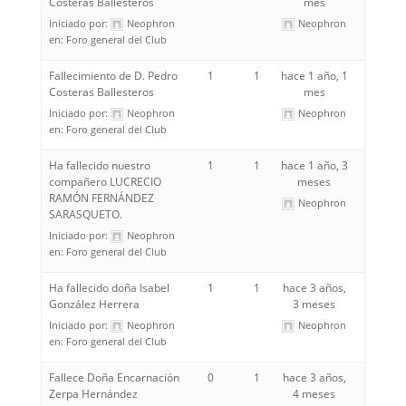
Costeras Ballesteros
mes
Iniciado por:
Neophron
Neophron
en:
Foro general del Club
Fallecimiento de D. Pedro
1
1
hace 1 año, 1
Costeras Ballesteros
mes
Iniciado por:
Neophron
Neophron
en:
Foro general del Club
Ha fallecido nuestro
1
1
hace 1 año, 3
compañero LUCRECIO
meses
RAMÓN FERNÁNDEZ
Neophron
SARASQUETO.
Iniciado por:
Neophron
en:
Foro general del Club
Ha fallecido doña Isabel
1
1
hace 3 años,
González Herrera
3 meses
Iniciado por:
Neophron
Neophron
en:
Foro general del Club
Fallece Doña Encarnación
0
1
hace 3 años,
Zerpa Hernández
4 meses