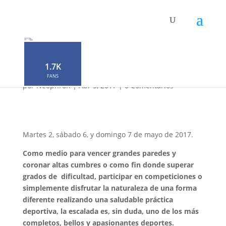
Curso de Iniciación a la
Escalada en Roca –
Primavera 2017
1.7K
FANS
por
Neophron
|
Abr 5, 2017
|
0 Comentarios
Martes 2, sábado 6, y domingo 7 de mayo de 2017.
Como medio para vencer grandes paredes y
coronar altas cumbres o como fin donde superar
grados de dificultad, participar en competiciones o
simplemente disfrutar la naturaleza de una forma
diferente realizando una saludable práctica
deportiva, la escalada es, sin duda, uno de los más
completos, bellos y apasionantes deportes.