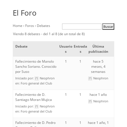
El Foro
Home
›
Foros
›
Debates
Viendo 8 debates - del 1 al 8 (de un total de 8)
Debate
Usuario
Entrada
Última
s
s
publicación
Fallecimiento de Manolo
1
1
hace 5
Sancho Soriano. Conocido
meses, 4
por Suso
semanas
Iniciado por:
Neophron
Neophron
en:
Foro general del Club
Fallecimiento de D.
1
1
hace 1 año
Santiago Moran Mujica
Neophron
Iniciado por:
Neophron
en:
Foro general del Club
Fallecimiento de D. Pedro
1
1
hace 1 año, 1