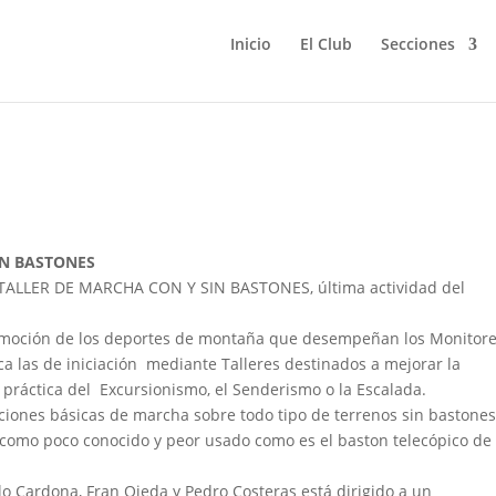
Inicio
El Club
Secciones
ER DE MARCHA CON Y SIN
IN BASTONES
l TALLER DE MARCHA CON Y SIN BASTONES, última actividad del
romoción de los deportes de montaña que desempeñan los Monitor
las de iniciación mediante Talleres destinados a mejorar la
a práctica del Excursionismo, el Senderismo o la Escalada.
ociones básicas de marcha sobre todo tipo de terrenos sin bastone
como poco conocido y peor usado como es el baston telecópico de
o Cardona, Fran Ojeda y Pedro Costeras está dirigido a un