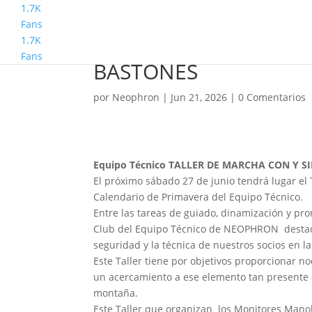
1.7K
Fans
1.7K
Equipo Técnico TALL
Fans
BASTONES
por
Neophron
|
Jun 21, 2026
|
0 Comentarios
Equipo Técnico TALLER DE MARCHA CON Y S
El próximo sábado 27 de junio tendrá lugar e
Calendario de Primavera del Equipo Técnico.
Entre las tareas de guiado, dinamización y p
Club del Equipo Técnico de NEOPHRON destaca 
seguridad y la técnica de nuestros socios en l
Este Taller tiene por objetivos proporcionar n
un acercamiento a ese elemento tan presente 
montaña.
Este Taller que organizan los Monitores Manol