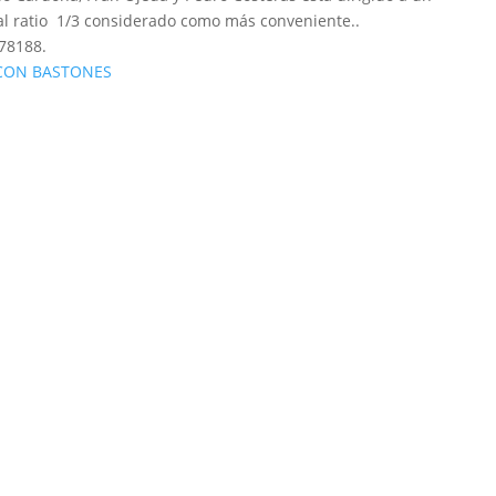
al ratio 1/3 considerado como más conveniente..
478188.
 CON BASTONES