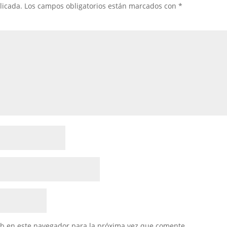
licada.
Los campos obligatorios están marcados con
*
eb en este navegador para la próxima vez que comente.