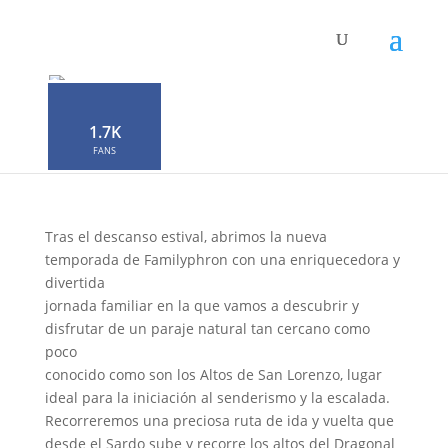
Familyphron Altos de San
Loenzo
1.7K
por
Neophron
|
Sep 22, 2023
|
0 Comentarios
FANS
Tras el descanso estival, abrimos la nueva
temporada de Familyphron con una enriquecedora y
divertida
jornada familiar en la que vamos a descubrir y
disfrutar de un paraje natural tan cercano como
poco
conocido como son los Altos de San Lorenzo, lugar
ideal para la iniciación al senderismo y la escalada.
Recorreremos una preciosa ruta de ida y vuelta que
desde el Sardo sube y recorre los altos del Dragonal