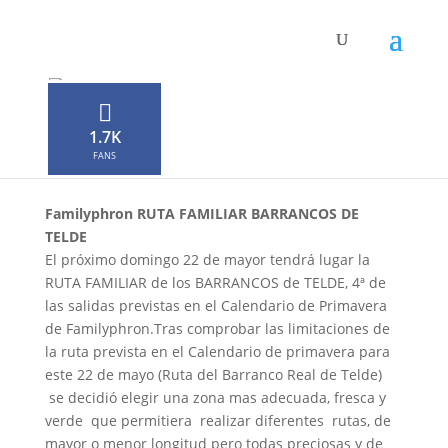
Familyphron Barrancos
de Telde
1.7K
por
Neophron
|
May 16, 2022
|
0 Comentarios
FANS
Familyphron RUTA FAMILIAR BARRANCOS DE
TELDE
El próximo domingo 22 de mayor tendrá lugar la
RUTA FAMILIAR de los BARRANCOS de TELDE, 4ª de
las salidas previstas en el Calendario de Primavera
de Familyphron.Tras comprobar las limitaciones de
la ruta prevista en el Calendario de primavera para
este 22 de mayo (Ruta del Barranco Real de Telde)
se decidió elegir una zona mas adecuada, fresca y
verde que permitiera realizar diferentes rutas, de
mayor o menor longitud pero todas preciosas y de