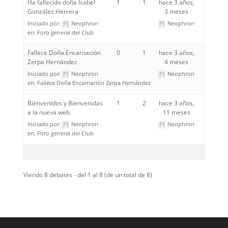
Ha fallecido doña Isabel
1
1
hace 3 años,
González Herrera
3 meses
Iniciado por:
Neophron
Neophron
en:
Foro general del Club
Fallece Doña Encarnación
0
1
hace 3 años,
Zerpa Hernández
4 meses
Iniciado por:
Neophron
Neophron
en:
Fallece Doña Encarnación Zerpa Hernández
Bienvenidos y Bienvenidas
1
2
hace 3 años,
a la nueva web.
11 meses
Iniciado por:
Neophron
Neophron
en:
Foro general del Club
Viendo 8 debates - del 1 al 8 (de un total de 8)