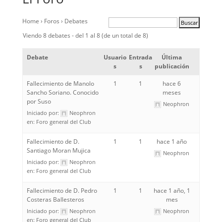
Home
›
Foros
›
Debates
Viendo 8 debates - del 1 al 8 (de un total de 8)
Debate
Usuario
Entrada
Última
s
s
publicación
Fallecimiento de Manolo
1
1
hace 6
Sancho Soriano. Conocido
meses
por Suso
Neophron
Iniciado por:
Neophron
en:
Foro general del Club
Fallecimiento de D.
1
1
hace 1 año
Santiago Moran Mujica
Neophron
Iniciado por:
Neophron
en:
Foro general del Club
Fallecimiento de D. Pedro
1
1
hace 1 año, 1
Costeras Ballesteros
mes
Iniciado por:
Neophron
Neophron
en:
Foro general del Club