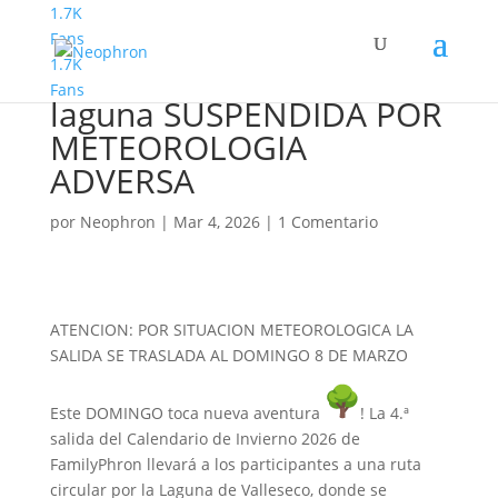
1.7K
Fans
1.7K
Familyphron Circular La
Fans
laguna SUSPENDIDA POR
METEOROLOGIA
ADVERSA
por
Neophron
|
Mar 4, 2026
|
1 Comentario
ATENCION: POR SITUACION METEOROLOGICA LA
SALIDA SE TRASLADA AL DOMINGO 8 DE MARZO
Este DOMINGO toca nueva aventura
! La 4.ª
salida del Calendario de Invierno 2026 de
FamilyPhron llevará a los participantes a una ruta
circular por la Laguna de Valleseco, donde se