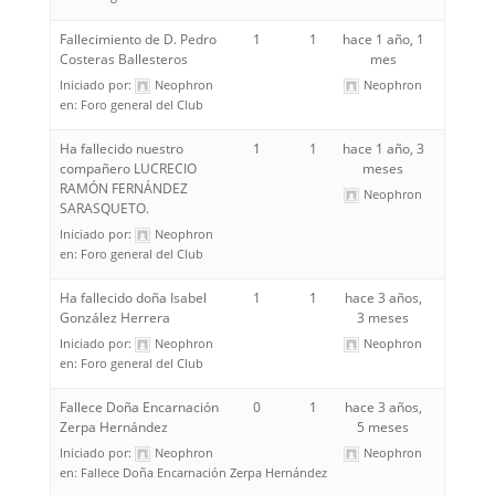
Fallecimiento de D. Pedro
1
1
hace 1 año, 1
Costeras Ballesteros
mes
Iniciado por:
Neophron
Neophron
en:
Foro general del Club
Ha fallecido nuestro
1
1
hace 1 año, 3
compañero LUCRECIO
meses
RAMÓN FERNÁNDEZ
Neophron
SARASQUETO.
Iniciado por:
Neophron
en:
Foro general del Club
Ha fallecido doña Isabel
1
1
hace 3 años,
González Herrera
3 meses
Iniciado por:
Neophron
Neophron
en:
Foro general del Club
Fallece Doña Encarnación
0
1
hace 3 años,
Zerpa Hernández
5 meses
Iniciado por:
Neophron
Neophron
en:
Fallece Doña Encarnación Zerpa Hernández