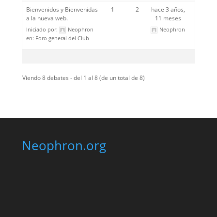
Bienvenidos y Bienvenidas
1
2
hace 3 años,
a la nueva web.
11 meses
Iniciado por:
Neophron
Neophron
en:
Foro general del Club
Viendo 8 debates - del 1 al 8 (de un total de 8)
Neophron.org