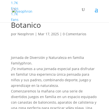
1.7K
Fans
1.7K
Familyphron Jardin
Fans
Botanico
por
Neophron
|
Mar 17, 2025
|
0 Comentarios
Jornada de Diversión y Naturaleza en familia
Familyphron.
¡Te invitamos a una jornada especial para disfrutar
en familia! Una experiencia única pensada para
niños y sus padres, combinando deporte, juego y
aprendizaje en la naturaleza.
Comenzaremos la mañana con una serie de
divertidos juegos en familia en un espacio equipado
con canastas de baloncesto, aparatos de calistenia y
una zona perfecta para practicar vóley playa. Una