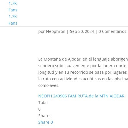
1.7K
Fans
1.7K
Familyphron Montaña 
Fans
por
Neophron
|
Sep 30, 2024
|
0 Comentarios
La Montaña de Ajodar, en el lenguaje aborigen
sendero sube suavemente por la ladera norte 
longitud y en su recorrido se pasa por lugar
la ruta con actividades acuáticas en las piscin
como aves.
NEOPH 240906 FAM RUTA de la MTÑ AJODAR
Total
0
Shares
Share
0