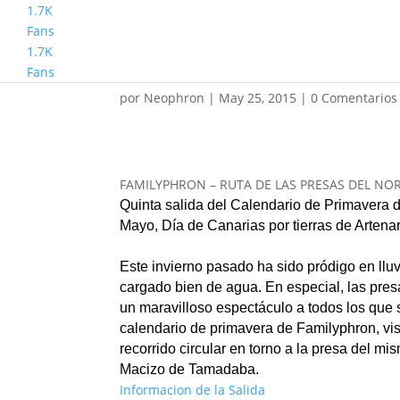
1.7K
Fans
1.7K
Familyphron Presas d
Fans
por
Neophron
|
May 25, 2015
|
0 Comentarios
FAMILYPHRON – RUTA DE LAS PRESAS DEL NO
Quinta salida del Calendario de Primavera 
Mayo, Día de Canarias por tierras de Artena
Este invierno pasado ha sido pródigo en lluv
cargado bien de agua. En especial, las pre
un maravilloso espectáculo a todos los que s
calendario de primavera de Familyphron, vis
recorrido circular en torno a la presa del mi
Macizo de Tamadaba.
Informacion de la Salida