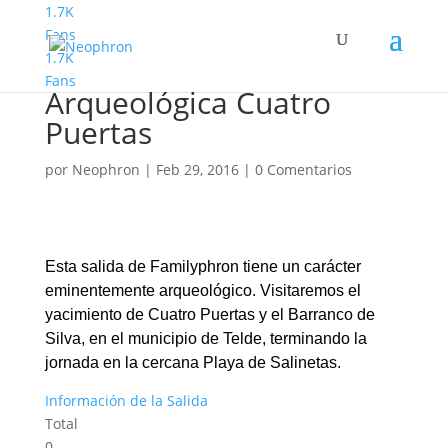
1.7K
Fans
1.7K
Familyphron Ruta
Fans
Arqueológica Cuatro
Puertas
por
Neophron
|
Feb 29, 2016
|
0 Comentarios
Esta salida de Familyphron tiene un carácter
eminentemente arqueológico. Visitaremos el
yacimiento de Cuatro Puertas y el Barranco de
Silva, en el municipio de Telde, terminando la
jornada en la cercana Playa de Salinetas.
Información de la Salida
Total
0