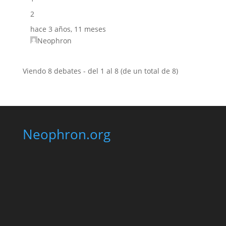
2
hace 3 años, 11 meses
Neophron
Viendo 8 debates - del 1 al 8 (de un total de 8)
Neophron.org