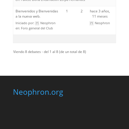
Bienvenidos y Bienvenidas
1
2
hace 3 años,
a la nueva web.
11 meses
Iniciado por:
Neophron
Neophron
en:
Foro general del Club
Viendo 8 debates - del 1 al 8 (de un total de 8)
Neophron.org