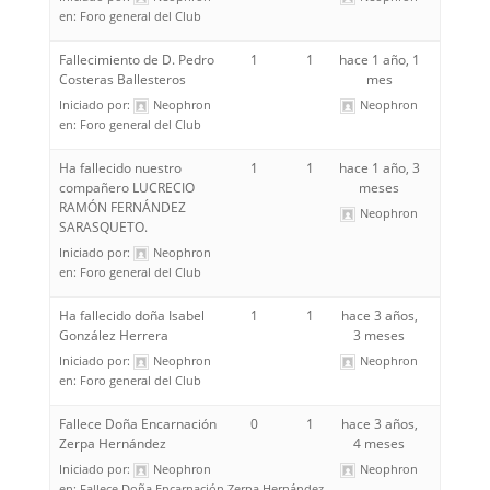
en:
Foro general del Club
Fallecimiento de D. Pedro
1
1
hace 1 año, 1
Costeras Ballesteros
mes
Iniciado por:
Neophron
Neophron
en:
Foro general del Club
Ha fallecido nuestro
1
1
hace 1 año, 3
compañero LUCRECIO
meses
RAMÓN FERNÁNDEZ
Neophron
SARASQUETO.
Iniciado por:
Neophron
en:
Foro general del Club
Ha fallecido doña Isabel
1
1
hace 3 años,
González Herrera
3 meses
Iniciado por:
Neophron
Neophron
en:
Foro general del Club
Fallece Doña Encarnación
0
1
hace 3 años,
Zerpa Hernández
4 meses
Iniciado por:
Neophron
Neophron
en:
Fallece Doña Encarnación Zerpa Hernández