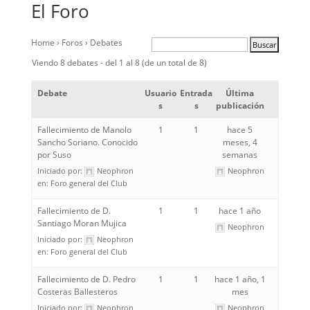
El Foro
Home
›
Foros
›
Debates
Viendo 8 debates - del 1 al 8 (de un total de 8)
Debate
Usuario
Entrada
Última
s
s
publicación
Fallecimiento de Manolo
1
1
hace 5
Sancho Soriano. Conocido
meses, 4
por Suso
semanas
Iniciado por:
Neophron
Neophron
en:
Foro general del Club
Fallecimiento de D.
1
1
hace 1 año
Santiago Moran Mujica
Neophron
Iniciado por:
Neophron
en:
Foro general del Club
Fallecimiento de D. Pedro
1
1
hace 1 año, 1
Costeras Ballesteros
mes
Iniciado por:
Neophron
Neophron