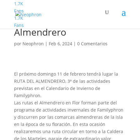
1.7K
Fans
1.7K
Familyphron Ruta del
Fans
Almendrero
por
Neophron
|
Feb 6, 2024
|
0 Comentarios
El próximo domingo 11 de febrero tendrá lugar la
RUTA DEL ALMENDRERO, 3ª de las actividades
previstas en el Calendario de Invierno de
Familyphron.
Las rutas el Almendrero en Flor forman parte del
programa de actividades invernales de Familyphron
y discurren por las comarcas almendreras de la isla
en la época de su floración. En esta ocasión
realizaremos una ruta circular en torno a la Caldera
de los Marteles, paraje de extraordinario valor