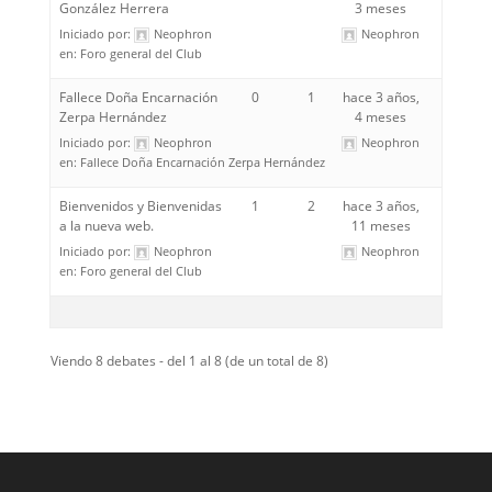
González Herrera
3 meses
Iniciado por:
Neophron
Neophron
en:
Foro general del Club
Fallece Doña Encarnación
0
1
hace 3 años,
Zerpa Hernández
4 meses
Iniciado por:
Neophron
Neophron
en:
Fallece Doña Encarnación Zerpa Hernández
Bienvenidos y Bienvenidas
1
2
hace 3 años,
a la nueva web.
11 meses
Iniciado por:
Neophron
Neophron
en:
Foro general del Club
Viendo 8 debates - del 1 al 8 (de un total de 8)