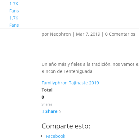
1.7K
Fans
1.7K
Familyphron Ruta del 
Fans
por
Neophron
|
Mar 7, 2019
|
0 Comentarios
Un año más y fieles a la tradición, nos vemos e
Rincon de Tenteniguada
Familyphron Tajinaste 2019
Total
0
Shares
Share
0
Comparte esto:
Facebook