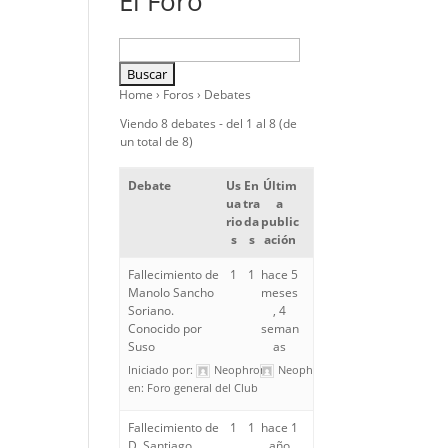
El Foro
Home
›
Foros
›
Debates
Viendo 8 debates - del 1 al 8 (de
un total de 8)
Debate
Us
En
Últim
ua
tra
a
rio
da
public
s
s
ación
Fallecimiento de
1
1
hace 5
Manolo Sancho
meses
Soriano.
, 4
Conocido por
seman
Suso
as
Iniciado por:
Neophron
Neophron
en:
Foro general del Club
Fallecimiento de
1
1
hace 1
D. Santiago
año