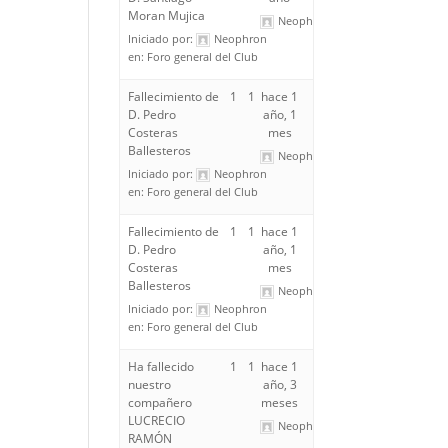
Moran Mujica
Neophron
Iniciado por:
Neophron
en:
Foro general del Club
Fallecimiento de
1
1
hace 1
D. Pedro
año, 1
Costeras
mes
Ballesteros
Neophron
Iniciado por:
Neophron
en:
Foro general del Club
Fallecimiento de
1
1
hace 1
D. Pedro
año, 1
Costeras
mes
Ballesteros
Neophron
Iniciado por:
Neophron
en:
Foro general del Club
Ha fallecido
1
1
hace 1
nuestro
año, 3
compañero
meses
LUCRECIO
Neophron
RAMÓN