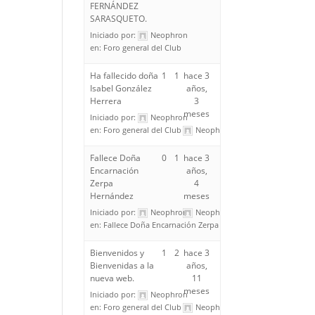
FERNÁNDEZ
SARASQUETO.
Iniciado por:
Neophron
en:
Foro general del Club
Ha fallecido doña
1
1
hace 3
Isabel González
años,
Herrera
3
meses
Iniciado por:
Neophron
en:
Foro general del Club
Neophron
Fallece Doña
0
1
hace 3
Encarnación
años,
Zerpa
4
Hernández
meses
Iniciado por:
Neophron
Neophron
en:
Fallece Doña Encarnación Zerpa Hernández
Bienvenidos y
1
2
hace 3
Bienvenidas a la
años,
nueva web.
11
meses
Iniciado por:
Neophron
en:
Foro general del Club
Neophron