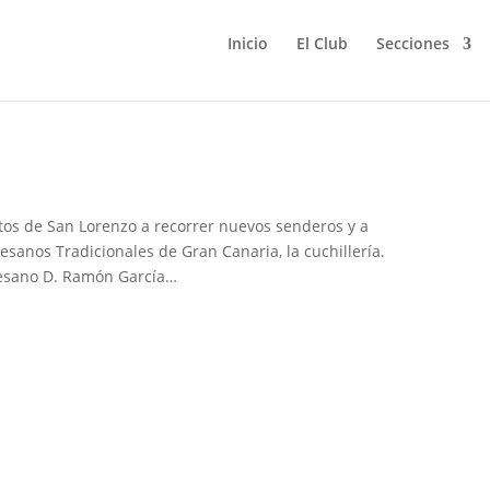
Inicio
El Club
Secciones
grafica Bco. Acebuchal
tos de San Lorenzo a recorrer nuevos senderos y a
sanos Tradicionales de Gran Canaria, la cuchillería.
rtesano D. Ramón García…