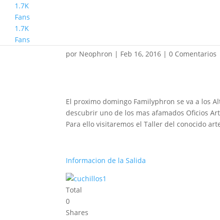
1.7K
Fans
1.7K
Familyphron Ruta Etno
Fans
por
Neophron
|
Feb 16, 2016
|
0 Comentarios
El proximo domingo Familyphron se va a los Al
descubrir uno de los mas afamados Oficios Arte
Para ello visitaremos el Taller del conocido a
Informacion de la Salida
Total
0
Shares