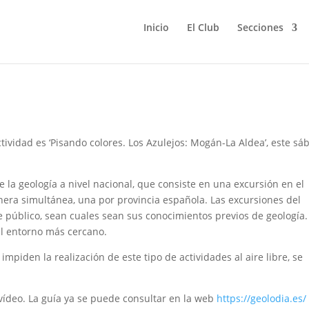
Inicio
El Club
Secciones
actividad es ‘Pisando colores. Los Azulejos: Mogán-La Aldea’, este s
e la geología a nivel nacional, que consiste en una excursión en el
era simultánea, una por provincia espa
ñola. Las excursiones del
de público, sean cuales sean sus conocimientos previos de geología.
el entorno más cercano.
impiden la realización de este tipo de actividades al aire libre, se
 vídeo. La guía ya se puede consultar en la web
https://geolodia.es/