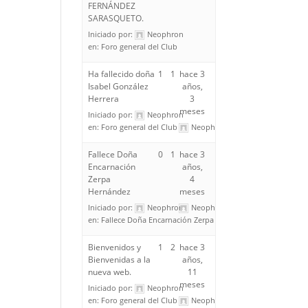
FERNÁNDEZ
SARASQUETO.
Iniciado por:
Neophron
en:
Foro general del Club
Ha fallecido doña
1
1
hace 3
Isabel González
años,
Herrera
3
meses
Iniciado por:
Neophron
en:
Foro general del Club
Neophron
Fallece Doña
0
1
hace 3
Encarnación
años,
Zerpa
4
Hernández
meses
Iniciado por:
Neophron
Neophron
en:
Fallece Doña Encarnación Zerpa Hernández
Bienvenidos y
1
2
hace 3
Bienvenidas a la
años,
nueva web.
11
meses
Iniciado por:
Neophron
en:
Foro general del Club
Neophron