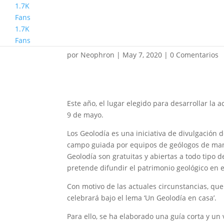
1.7K
Fans
1.7K
«Geolodía en casa»
Fans
por
Neophron
|
May 7, 2020
|
0 Comentarios
Este año, el lugar elegido para desarrollar la 
9 de mayo.
Los Geolodía es una iniciativa de divulgación d
campo guiada por equipos de geólogos de man
Geolodía son gratuitas y abiertas a todo tipo 
pretende difundir el patrimonio geológico en 
Con motivo de las actuales circunstancias, que 
celebrará bajo el lema ‘Un Geolodía en casa’.
Para ello, se ha elaborado una guía corta y un