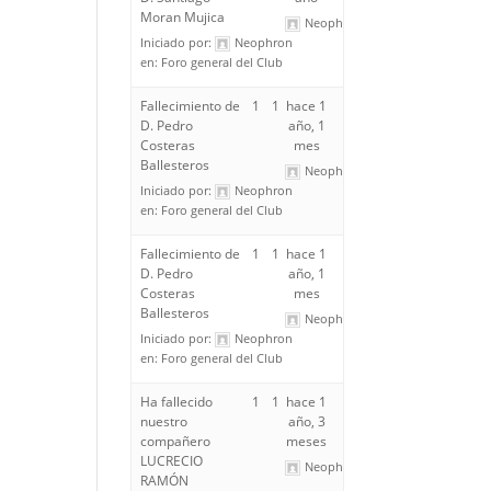
Moran Mujica
Neophron
Iniciado por:
Neophron
en:
Foro general del Club
Fallecimiento de
1
1
hace 1
D. Pedro
año, 1
Costeras
mes
Ballesteros
Neophron
Iniciado por:
Neophron
en:
Foro general del Club
Fallecimiento de
1
1
hace 1
D. Pedro
año, 1
Costeras
mes
Ballesteros
Neophron
Iniciado por:
Neophron
en:
Foro general del Club
Ha fallecido
1
1
hace 1
nuestro
año, 3
compañero
meses
LUCRECIO
Neophron
RAMÓN