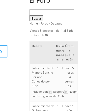
El Foro
Home
›
Foros
›
Debates
Viendo 8 debates - del 1 al 8 (de
un total de 8)
Debate
Us
En
Últim
ua
tra
a
rio
da
public
s
s
ación
Fallecimiento de
1
1
hace 5
Manolo Sancho
meses
Soriano.
, 4
Conocido por
seman
Suso
as
Iniciado por:
Neophron
Neophron
en:
Foro general del Club
Fallecimiento de
1
1
hace 1
D. Santiago
año