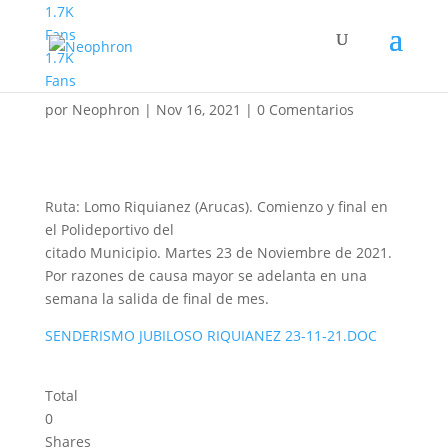
1.7K
Fans
1.7K
Jubilosos Lomo Riquianez
Fans
por
Neophron
|
Nov 16, 2021
|
0 Comentarios
Ruta: Lomo Riquianez (Arucas). Comienzo y final en
el Polideportivo del
citado Municipio. Martes 23 de Noviembre de 2021.
Por razones de causa mayor se adelanta en una
semana la salida de final de mes.
SENDERISMO JUBILOSO RIQUIANEZ 23-11-21.DOC
Total
0
Shares