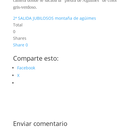
cantera donde se sacaba la “piedra de Agüimes” de color
gris-verdoso.
2ª SALIDA JUBILOSOS montaña de agúimes
Total
0
Shares
Share
0
Comparte esto:
Facebook
X
Enviar comentario