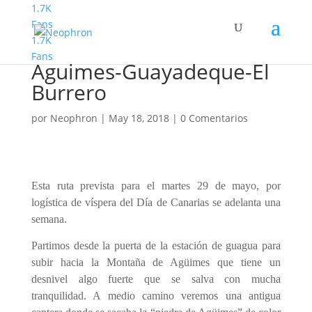
1.7K
Fans
1.7K
Jubilosos. Montaña
Fans
Aguimes-Guayadeque-El
Burrero
por
Neophron
|
May 18, 2018
|
0 Comentarios
Esta ruta prevista para el martes 29 de mayo, por
logística de víspera del Día de Canarias se adelanta una
semana.
Partimos desde la puerta de la estación de guagua para
subir hacia la Montaña de Agüimes que tiene un
desnivel algo fuerte que se salva con mucha
tranquilidad. A medio camino veremos una antigua