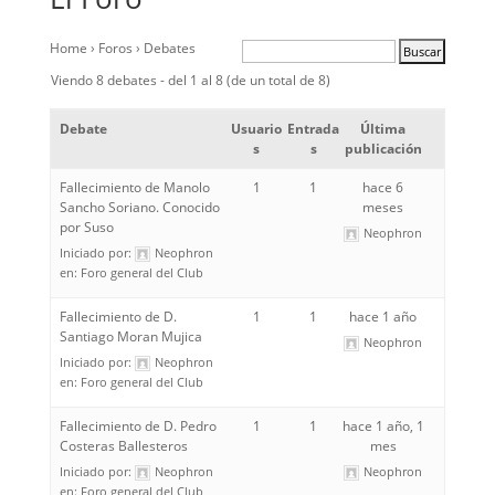
Home
›
Foros
›
Debates
Viendo 8 debates - del 1 al 8 (de un total de 8)
Debate
Usuario
Entrada
Última
s
s
publicación
Fallecimiento de Manolo
1
1
hace 6
Sancho Soriano. Conocido
meses
por Suso
Neophron
Iniciado por:
Neophron
en:
Foro general del Club
Fallecimiento de D.
1
1
hace 1 año
Santiago Moran Mujica
Neophron
Iniciado por:
Neophron
en:
Foro general del Club
Fallecimiento de D. Pedro
1
1
hace 1 año, 1
Costeras Ballesteros
mes
Iniciado por:
Neophron
Neophron
en:
Foro general del Club