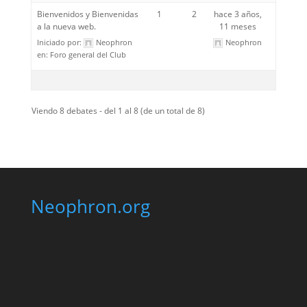
Bienvenidos y Bienvenidas
1
2
hace 3 años,
a la nueva web.
11 meses
Iniciado por:
Neophron
Neophron
en:
Foro general del Club
Viendo 8 debates - del 1 al 8 (de un total de 8)
Neophron.org