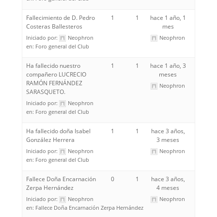
Fallecimiento de D. Pedro
1
1
hace 1 año, 1
Costeras Ballesteros
mes
Iniciado por:
Neophron
Neophron
en:
Foro general del Club
Ha fallecido nuestro
1
1
hace 1 año, 3
compañero LUCRECIO
meses
RAMÓN FERNÁNDEZ
Neophron
SARASQUETO.
Iniciado por:
Neophron
en:
Foro general del Club
Ha fallecido doña Isabel
1
1
hace 3 años,
González Herrera
3 meses
Iniciado por:
Neophron
Neophron
en:
Foro general del Club
Fallece Doña Encarnación
0
1
hace 3 años,
Zerpa Hernández
4 meses
Iniciado por:
Neophron
Neophron
en:
Fallece Doña Encarnación Zerpa Hernández