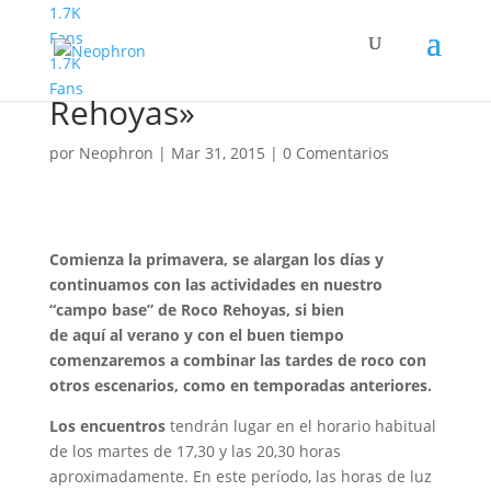
1.7K
Fans
1.7K
Martes de «Roco
Fans
Rehoyas»
por
Neophron
|
Mar 31, 2015
|
0 Comentarios
Comienza la primavera, se alargan los días y
continuamos con las actividades e
n nuestro
“campo base” de Roco Rehoyas, si bien
de aquí al verano y con el buen tiempo
comenzaremos a combinar las tardes de roco con
otros escenarios, como en temporadas anteriores.
Los encuentros
tendrán lugar en el horario habitual
de los martes de 17,30 y las 20,30 horas
aproximadamente. En este período, las horas de luz