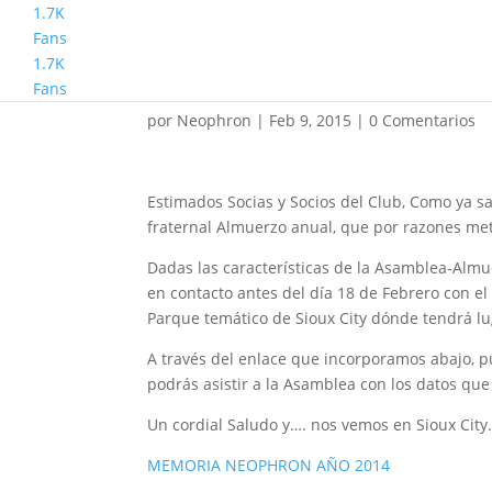
1.7K
Fans
1.7K
Memoria 2014 C.D. N
Fans
por
Neophron
|
Feb 9, 2015
|
0 Comentarios
Estimados Socias y Socios del Club, Como ya s
fraternal Almuerzo anual, que por razones met
Dadas las características de la Asamblea-Almu
en contacto antes del día 18 de Febrero con el
Parque temático de Sioux City dónde tendrá lu
A través del enlace que incorporamos abajo, 
podrás asistir a la Asamblea con los datos que
Un cordial Saludo y…. nos vemos en Sioux City
MEMORIA NEOPHRON AÑO 2014