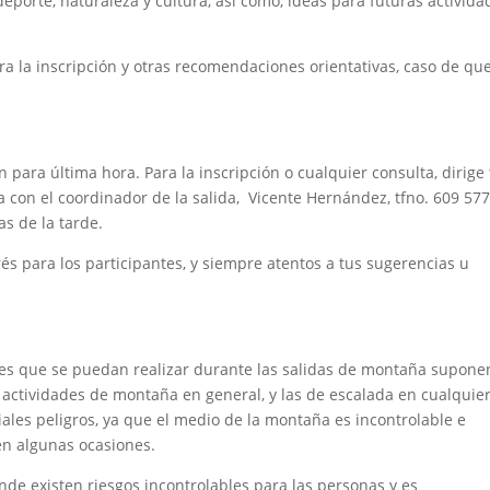
deporte, naturaleza y cultura, así como, ideas para futuras activida
a la inscripción y otras recomendaciones orientativas, caso de qu
n para última hora. Para la inscripción o cualquier consulta, dirige
a con el coordinador de la salida, Vicente Hernández, tfno. 609 57
as de la tarde.
és para los participantes, y siempre atentos a tus sugerencias u
des que se puedan realizar durante las salidas de montaña supone
 actividades de montaña en general, y las de escalada en cualquie
iales peligros, ya que el medio de la montaña es incontrolable e
en algunas ocasiones.
nde existen riesgos incontrolables para las personas y es