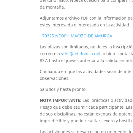
del tono físico. Nueva ocasión para compartir 
de montaña.
Adjuntamos archivo PDF con la información par
estés interesado o interesada en la actividad.
170325 NEOPH MACIZO DE AMURGA
Las plazas son limitadas, no dejes la inscripció
correo-e a
vfhs@telefonica.net
, o bien contact
837, hasta el jueves anterior a la salida, en hor
Confiando en que las actividades sean de inter
observaciones.
Saludos y hasta pronto.
NOTA IMPORTANTE:
Las prácticas o activida
riesgo que debe asumir cada participante. Las
de sus disciplinas, no están exentas de potenc
impredecible y puede resultar severo y hostil 
Las actividades se desarrollan en un medio do