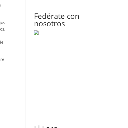
sí
Fedérate con
nosotros
jos
os,
de
tre