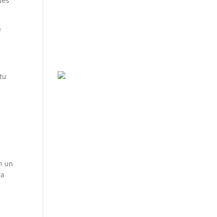
des
e
 tu
7
n un
ra