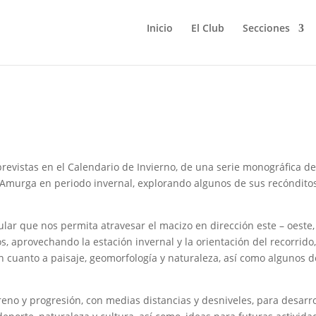
Inicio
El Club
Secciones
 y Cumbres de Amurga. 25 de
evistas en el Calendario de Invierno, de una serie monográfica d
 Amurga en periodo invernal, explorando algunos de sus recóndito
ular que nos permita atravesar el macizo en dirección este – oeste,
os, aprovechando la estación invernal y la orientación del recorrido
en cuanto a paisaje, geomorfología y naturaleza, así como algunos d
rreno y progresión, con medias distancias y desniveles, para desarro