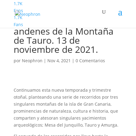
1.7K
Fans
1.7K
Montañismo. Caideros y
Fans
andenes de la Montaña
de Tauro. 13 de
noviembre de 2021.
por
Neophron
|
Nov 4, 2021
|
0 Comentarios
Continuamos esta nueva temporada y trimestre
otoñal, planteando una serie de recorridos por tres
singulares montañas de la isla de Gran Canaria,
prominencias de naturaleza, cultura e historia, que
comparten y atesoran singulares yacimientos
arqueológicos; Mesa del Junquillo, Tauro y Amurga.