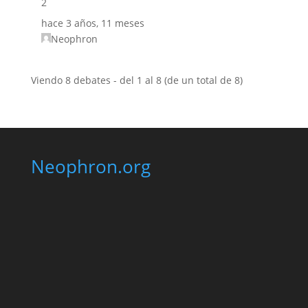
2
hace 3 años, 11 meses
Neophron
Viendo 8 debates - del 1 al 8 (de un total de 8)
Neophron.org