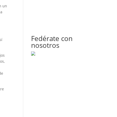
n un
ra
Fedérate con
sí
nosotros
jos
os,
de
tre