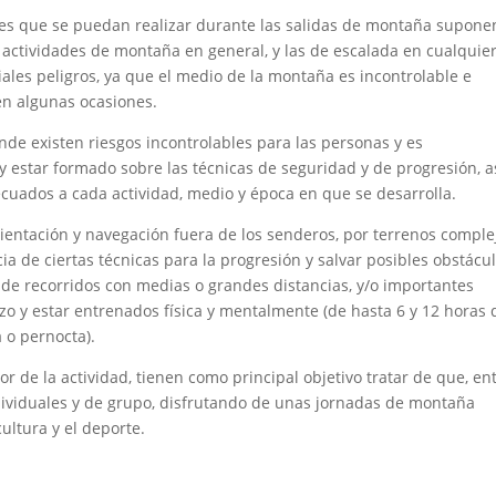
des que se puedan realizar durante las salidas de montaña supone
 actividades de montaña en general, y las de escalada en cualquie
iales peligros, ya que el medio de la montaña es incontrolable e
en algunas ocasiones.
nde existen riesgos incontrolables para las personas y es
y estar formado sobre las técnicas de seguridad y de progresión, a
ecuados a cada actividad, medio y época en que se desarrolla.
orientación y navegación fuera de los senderos, por terrenos comple
 de ciertas técnicas para la progresión y salvar posibles obstácul
a de recorridos con medias o grandes distancias, y/o importantes
zo y estar entrenados física y mentalmente (de hasta 6 y 12 horas 
 o pernocta).
de la actividad, tienen como principal objetivo tratar de que, en
dividuales y de grupo, disfrutando de unas jornadas de montaña
cultura y el deporte.