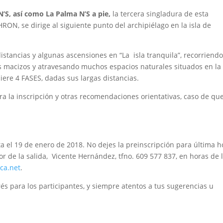
N’S, así como La Palma N’S a pie,
la tercera singladura de esta
ON, se dirige al siguiente punto del archipiélago en la isla de
distancias y algunas ascensiones en “La isla tranquila”, recorriend
 macizos y atravesando muchos espacios naturales situados en la 
iere 4 FASES, dadas sus largas distancias.
a la inscripción y otras recomendaciones orientativas, caso de qu
ta el 19 de enero de 2018. No dejes la preinscripción para última h
or de la salida, Vicente Hernández, tfno. 609 577 837, en horas de 
ca.net
.
és para los participantes, y siempre atentos a tus sugerencias u