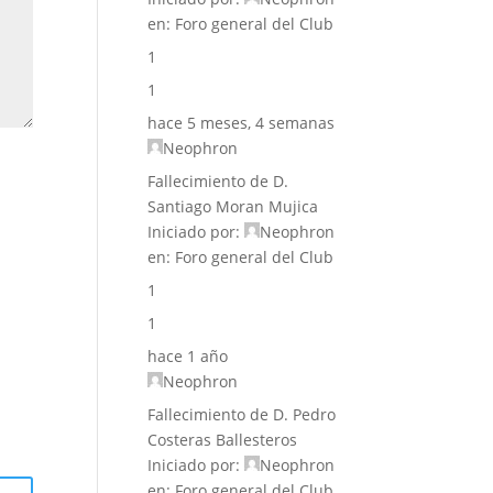
en:
Foro general del Club
1
1
hace 5 meses, 4 semanas
Neophron
Fallecimiento de D.
Santiago Moran Mujica
Iniciado por:
Neophron
en:
Foro general del Club
1
1
hace 1 año
Neophron
Fallecimiento de D. Pedro
Costeras Ballesteros
Iniciado por:
Neophron
en:
Foro general del Club