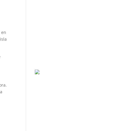
o en
isla
e
ora.
la