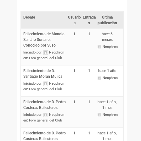
Debate
Usuario
Entrada
Última
s
s
publicación
Fallecimiento de Manolo
1
1
hace 6
Sancho Soriano.
meses
Conocido por Suso
Neophron
Iniciado por:
Neophron
en:
Foro general del Club
Fallecimiento de D.
1
1
hace 1 año
Santiago Moran Mujica
Neophron
Iniciado por:
Neophron
en:
Foro general del Club
Fallecimiento de D. Pedro
1
1
hace 1 año,
Costeras Ballesteros
1 mes
Iniciado por:
Neophron
Neophron
en:
Foro general del Club
Fallecimiento de D. Pedro
1
1
hace 1 año,
Costeras Ballesteros
1 mes