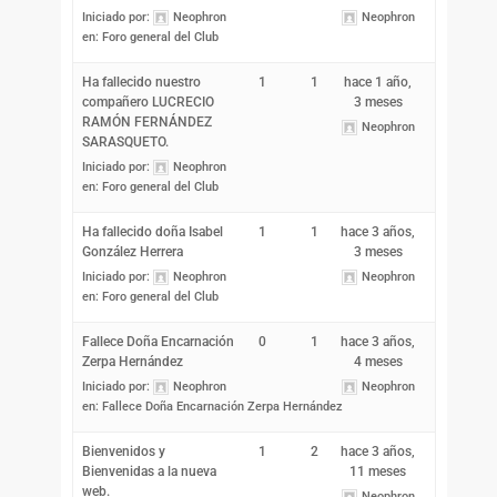
Iniciado por:
Neophron
Neophron
en:
Foro general del Club
Ha fallecido nuestro
1
1
hace 1 año,
compañero LUCRECIO
3 meses
RAMÓN FERNÁNDEZ
Neophron
SARASQUETO.
Iniciado por:
Neophron
en:
Foro general del Club
Ha fallecido doña Isabel
1
1
hace 3 años,
González Herrera
3 meses
Iniciado por:
Neophron
Neophron
en:
Foro general del Club
Fallece Doña Encarnación
0
1
hace 3 años,
Zerpa Hernández
4 meses
Iniciado por:
Neophron
Neophron
en:
Fallece Doña Encarnación Zerpa Hernández
Bienvenidos y
1
2
hace 3 años,
Bienvenidas a la nueva
11 meses
web.
Neophron