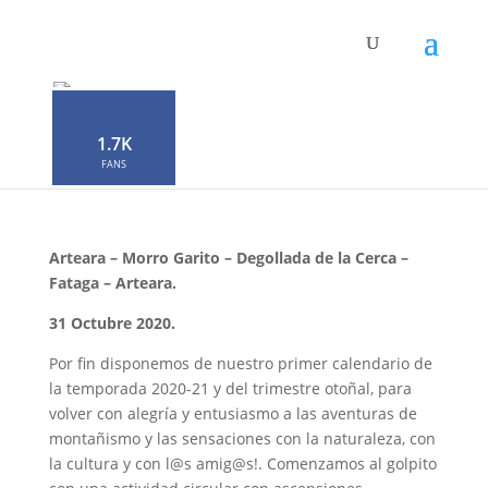
Montañismo. Circular
Fataga.
1.7K
por
Neophron
|
Oct 22, 2020
|
0 Comentarios
FANS
Arteara
– Morro
Garito
– Degollada de la
Cerca
–
Fataga –
Arteara.
31 Octubre
2020.
Por fin disponemos de nuestro primer calendario de
la temporada 2020-21 y del trimestre otoñal, para
volver con alegría y entusiasmo a las aventuras de
montañismo y las sensaciones con la naturaleza, con
la cultura y con l@s amig@s!. Comenzamos al golpito