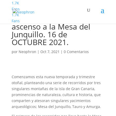
1.7K
Fans
1.7K
Montañismo. Circular y
Fans
ascenso a la Mesa del
Junquillo. 16 de
OCTUBRE 2021.
por
Neophron
|
Oct 7, 2021
|
0 Comentarios
Comenzamos esta nueva temporada y trimestre
otoñal, planteando una serie de recorridos por tres
singulares montañas de la isla de Gran Canaria,
prominencias de naturaleza, cultura e historia, que
comparten y atesoran singulares yacimientos
arqueológicos; Mesa del Junquillo, Tauro y Amurga.