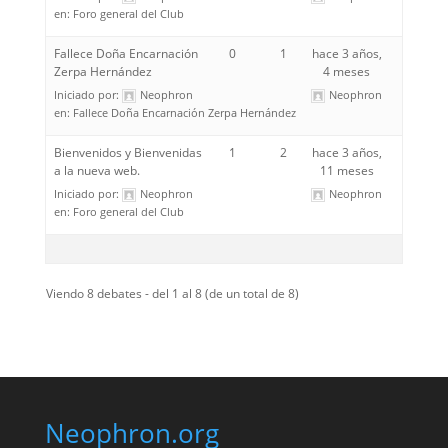
en:
Foro general del Club
Fallece Doña Encarnación
0
1
hace 3 años,
Zerpa Hernández
4 meses
Iniciado por:
Neophron
Neophron
en:
Fallece Doña Encarnación Zerpa Hernández
Bienvenidos y Bienvenidas
1
2
hace 3 años,
a la nueva web.
11 meses
Iniciado por:
Neophron
Neophron
en:
Foro general del Club
Viendo 8 debates - del 1 al 8 (de un total de 8)
Neophron.org