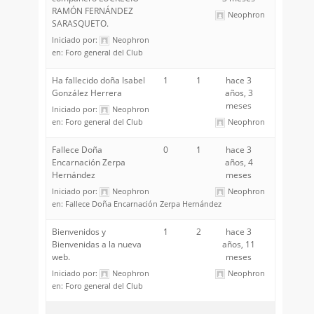
RAMÓN FERNÁNDEZ
Neophron
SARASQUETO.
Iniciado por:
Neophron
en:
Foro general del Club
Ha fallecido doña Isabel
1
1
hace 3
González Herrera
años, 3
meses
Iniciado por:
Neophron
en:
Foro general del Club
Neophron
Fallece Doña
0
1
hace 3
Encarnación Zerpa
años, 4
Hernández
meses
Iniciado por:
Neophron
Neophron
en:
Fallece Doña Encarnación Zerpa Hernández
Bienvenidos y
1
2
hace 3
Bienvenidas a la nueva
años, 11
web.
meses
Iniciado por:
Neophron
Neophron
en:
Foro general del Club