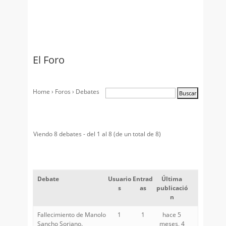
El Foro
Home
›
Foros
›
Debates
Viendo 8 debates - del 1 al 8 (de un total de 8)
Debate
Usuario
Entrad
Última
s
as
publicació
n
Fallecimiento de Manolo
1
1
hace 5
Sancho Soriano.
meses, 4