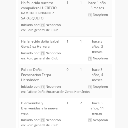
Ha fallecido nuestro
1
1
hace 1 año,
compañero LUCRECIO
3 meses
RAMÓN FERNÁNDEZ
Neophron
SARASQUETO.
Iniciado por:
Neophron
en:
Foro general del Club
Ha fallecido doña Isabel
1
1
hace 3
González Herrera
años, 3
meses
Iniciado por:
Neophron
en:
Foro general del Club
Neophron
Fallece Doña
0
1
hace 3
Encarnación Zerpa
años, 4
Hernández
meses
Iniciado por:
Neophron
Neophron
en:
Fallece Doña Encarnación Zerpa Hernández
Bienvenidos y
1
2
hace 3
Bienvenidas a la nueva
años, 11
web.
meses
Iniciado por:
Neophron
Neophron
en:
Foro general del Club