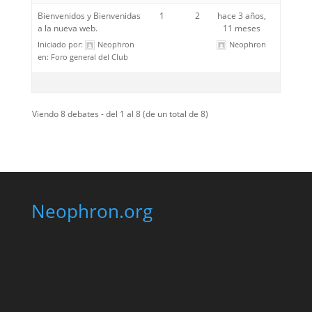
Bienvenidos y Bienvenidas
1
2
hace 3 años,
a la nueva web.
11 meses
Iniciado por:
Neophron
Neophron
en:
Foro general del Club
Viendo 8 debates - del 1 al 8 (de un total de 8)
Neophron.org