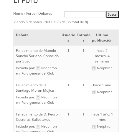
El Foro
Home
›
Foros
›
Debates
Viendo 8 debates - del 1 al 8 (de un total de 8)
Debate
Usuario
Entrada
Última
s
s
publicación
Fallecimiento de Manolo
1
1
hace 5
Sancho Soriano. Conocido
meses, 4
por Suso
semanas
Iniciado por:
Neophron
Neophron
en:
Foro general del Club
Fallecimiento de D.
1
1
hace 1 año
Santiago Moran Mujica
Neophron
Iniciado por:
Neophron
en:
Foro general del Club
Fallecimiento de D. Pedro
1
1
hace 1 año, 1
Costeras Ballesteros
mes
Iniciado por:
Neophron
Neophron
en:
Foro general del Club