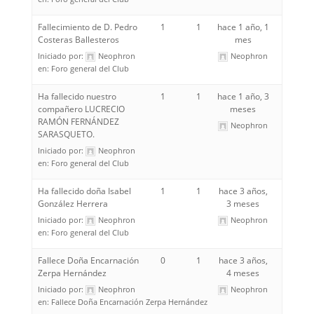
Fallecimiento de D. Pedro
1
1
hace 1 año, 1
Costeras Ballesteros
mes
Iniciado por:
Neophron
Neophron
en:
Foro general del Club
Ha fallecido nuestro
1
1
hace 1 año, 3
compañero LUCRECIO
meses
RAMÓN FERNÁNDEZ
Neophron
SARASQUETO.
Iniciado por:
Neophron
en:
Foro general del Club
Ha fallecido doña Isabel
1
1
hace 3 años,
González Herrera
3 meses
Iniciado por:
Neophron
Neophron
en:
Foro general del Club
Fallece Doña Encarnación
0
1
hace 3 años,
Zerpa Hernández
4 meses
Iniciado por:
Neophron
Neophron
en:
Fallece Doña Encarnación Zerpa Hernández