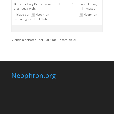
Bienvenidos y Bienvenidas
1
2
hace 3 años,
a la nueva web.
11 meses
Iniciado por:
Neophron
Neophron
en:
Foro general del Club
Viendo 8 debates - del 1 al 8 (de un total de 8)
Neophron.org