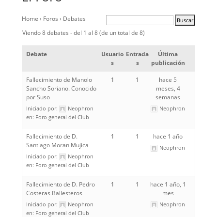
Home
›
Foros
›
Debates
Viendo 8 debates - del 1 al 8 (de un total de 8)
Debate
Usuario
Entrada
Última
s
s
publicación
Fallecimiento de Manolo
1
1
hace 5
Sancho Soriano. Conocido
meses, 4
por Suso
semanas
Iniciado por:
Neophron
Neophron
en:
Foro general del Club
Fallecimiento de D.
1
1
hace 1 año
Santiago Moran Mujica
Neophron
Iniciado por:
Neophron
en:
Foro general del Club
Fallecimiento de D. Pedro
1
1
hace 1 año, 1
Costeras Ballesteros
mes
Iniciado por:
Neophron
Neophron
en:
Foro general del Club