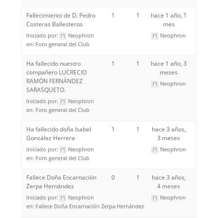
Fallecimiento de D. Pedro
1
1
hace 1 año, 1
Costeras Ballesteros
mes
Iniciado por:
Neophron
Neophron
en:
Foro general del Club
Ha fallecido nuestro
1
1
hace 1 año, 3
compañero LUCRECIO
meses
RAMÓN FERNÁNDEZ
Neophron
SARASQUETO.
Iniciado por:
Neophron
en:
Foro general del Club
Ha fallecido doña Isabel
1
1
hace 3 años,
González Herrera
3 meses
Iniciado por:
Neophron
Neophron
en:
Foro general del Club
Fallece Doña Encarnación
0
1
hace 3 años,
Zerpa Hernández
4 meses
Iniciado por:
Neophron
Neophron
en:
Fallece Doña Encarnación Zerpa Hernández