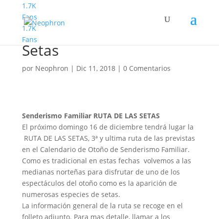
1.7K
Fans
1.7K
Neophamiliar Ruta de las
Fans
Setas
por
Neophron
|
Dic 11, 2018
|
0 Comentarios
Senderismo Familiar RUTA DE LAS SETAS
El próximo domingo 16 de diciembre tendrá lugar la
RUTA DE LAS SETAS, 3ª y ultima ruta de las previstas
en el Calendario de Otoño de Senderismo Familiar.
Como es tradicional en estas fechas volvemos a las
medianas norteñas para disfrutar de uno de los
espectáculos del otoño como es la aparición de
numerosas especies de setas.
La información general de la ruta se recoge en el
folleto adjunto. Para mas detalle, llamar a los