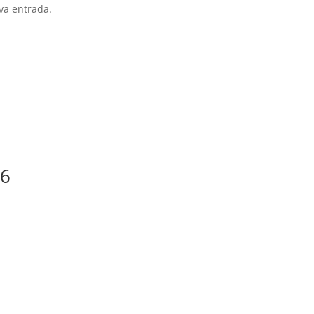
va entrada.
26