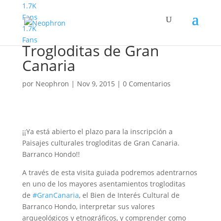
1.7K
Fans
1.7K
Paisajes Culturales
Fans
Trogloditas de Gran
Canaria
por
Neophron
|
Nov 9, 2015
|
0 Comentarios
¡¡Ya está abierto el plazo para la inscripción a
Paisajes culturales trogloditas de Gran Canaria.
Barranco Hondo!!
A través de esta visita guiada podremos adentrarnos
en uno de los mayores asentamientos trogloditas
de
‪#‎GranCanaria
, el Bien de Interés Cultural de
Barranco Hondo, interpretar sus valores
arqueológicos y etnográficos, y comprender como