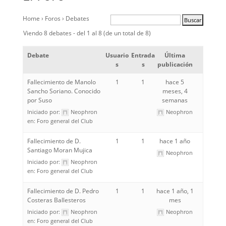
Home
›
Foros
›
Debates
Viendo 8 debates - del 1 al 8 (de un total de 8)
Debate
Usuario
Entrada
Última
s
s
publicación
Fallecimiento de Manolo
1
1
hace 5
Sancho Soriano. Conocido
meses, 4
por Suso
semanas
Iniciado por:
Neophron
Neophron
en:
Foro general del Club
Fallecimiento de D.
1
1
hace 1 año
Santiago Moran Mujica
Neophron
Iniciado por:
Neophron
en:
Foro general del Club
Fallecimiento de D. Pedro
1
1
hace 1 año, 1
Costeras Ballesteros
mes
Iniciado por:
Neophron
Neophron
en:
Foro general del Club