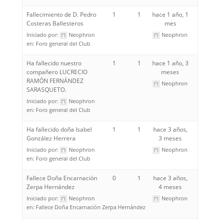
Fallecimiento de D. Pedro
1
1
hace 1 año, 1
Costeras Ballesteros
mes
Iniciado por:
Neophron
Neophron
en:
Foro general del Club
Ha fallecido nuestro
1
1
hace 1 año, 3
compañero LUCRECIO
meses
RAMÓN FERNÁNDEZ
Neophron
SARASQUETO.
Iniciado por:
Neophron
en:
Foro general del Club
Ha fallecido doña Isabel
1
1
hace 3 años,
González Herrera
3 meses
Iniciado por:
Neophron
Neophron
en:
Foro general del Club
Fallece Doña Encarnación
0
1
hace 3 años,
Zerpa Hernández
4 meses
Iniciado por:
Neophron
Neophron
en:
Fallece Doña Encarnación Zerpa Hernández