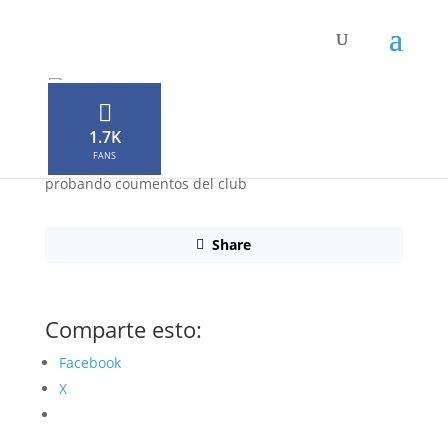
Prueba
por
Neophron
|
Dic 20, 2017
|
0 Comentarios
1.7K
FANS
probando coumentos del club
Share
Comparte esto:
Facebook
X