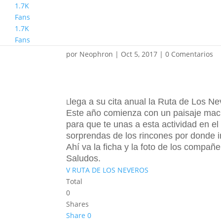
1.7K
Fans
1.7K
Ruta de los Neveros 2
Fans
por
Neophron
|
Oct 5, 2017
|
0 Comentarios
lega a su cita anual la Ruta de Los Ne
L
Este año comienza con un paisaje mac
para que te unas a esta actividad en e
sorprendas de los rincones por donde 
Ahí va la ficha y la foto de los compañ
Saludos.
V RUTA DE LOS NEVEROS
Total
0
Shares
Share
0