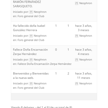
RAMÓN FERNÁNDEZ
Neophron
SARASQUETO.
Iniciado por:
Neophron
en:
Foro general del Club
Ha fallecido doña Isabel
1
1
hace 3 años,
González Herrera
3 meses
Iniciado por:
Neophron
Neophron
en:
Foro general del Club
Fallece Doña Encarnación
0
1
hace 3 años,
Zerpa Hernández
4 meses
Iniciado por:
Neophron
Neophron
en:
Fallece Doña Encarnación Zerpa Hernández
Bienvenidos y Bienvenidas
1
2
hace 3 años,
a la nueva web.
11 meses
Iniciado por:
Neophron
Neophron
en:
Foro general del Club
Viendo 8 debates - del 1 al 8 (de un total de 8)