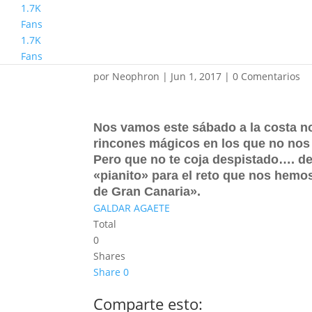
1.7K
Fans
1.7K
Senderismo Avanzado
Fans
por
Neophron
|
Jun 1, 2017
|
0 Comentarios
Nos vamos este sábado a la costa no
rincones mágicos en los que no nos 
Pero que no te coja despistado…. d
«pianito» para el reto que nos hemo
de Gran Canaria».
GALDAR AGAETE
Total
0
Shares
Share
0
Comparte esto: