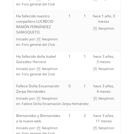
en:
Foro general del Club
Ha fallecido nuestro
1
1
hace 1 año, 3
compañero LUCRECIO
meses
RAMÓN FERNÁNDEZ
Neophron
SARASQUETO.
Iniciado por:
Neophron
en:
Foro general del Club
Ha fallecido doña Isabel
1
1
hace 3 años,
González Herrera
3 meses
Iniciado por:
Neophron
Neophron
en:
Foro general del Club
Fallece Doña Encarnación
0
1
hace 3 años,
Zerpa Hernández
4 meses
Iniciado por:
Neophron
Neophron
en:
Fallece Doña Encarnación Zerpa Hernández
Bienvenidos y Bienvenidas
1
2
hace 3 años,
a la nueva web.
11 meses
Iniciado por:
Neophron
Neophron
en:
Foro general del Club