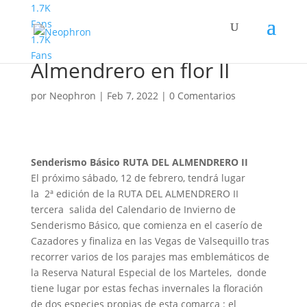
1.7K
Fans
1.7K
Senderismo Basico
Fans
Almendrero en flor II
por
Neophron
|
Feb 7, 2022
|
0 Comentarios
Senderismo Básico RUTA DEL ALMENDRERO II
El próximo sábado, 12 de febrero, tendrá lugar
la 2ª edición de la RUTA DEL ALMENDRERO II
tercera salida del Calendario de Invierno de
Senderismo Básico, que comienza en el caserío de
Cazadores y finaliza en las Vegas de Valsequillo tras
recorrer varios de los parajes mas emblemáticos de
la Reserva Natural Especial de los Marteles, donde
tiene lugar por estas fechas invernales la floración
de dos especies propias de esta comarca : el