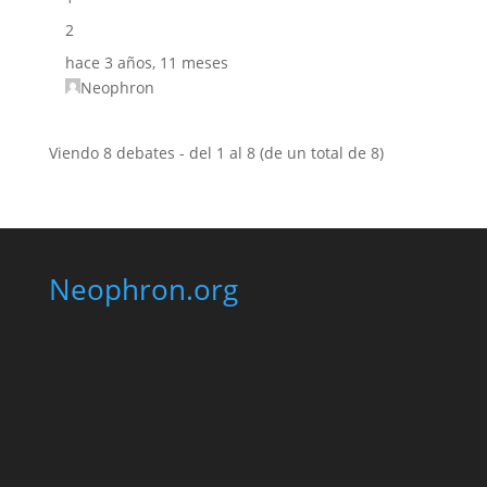
2
hace 3 años, 11 meses
Neophron
Viendo 8 debates - del 1 al 8 (de un total de 8)
Neophron.org