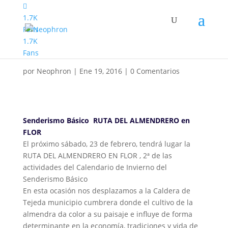
1.7K
Fans
Senderismo Básico
1.7K
Almendro en Flor
Fans
por
Neophron
|
Ene 19, 2016
|
0 Comentarios
Senderismo Básico RUTA DEL ALMENDRERO en
FLOR
El próximo sábado, 23 de febrero, tendrá lugar la
RUTA DEL ALMENDRERO EN FLOR , 2ª de las
actividades del Calendario de Invierno del
Senderismo Básico
En esta ocasión nos desplazamos a la Caldera de
Tejeda municipio cumbrera donde el cultivo de la
almendra da color a su paisaje e influye de forma
determinante en la economía, tradiciones y vida de