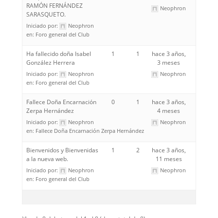
RAMÓN FERNÁNDEZ
Neophron
SARASQUETO.
Iniciado por:
Neophron
en:
Foro general del Club
Ha fallecido doña Isabel
1
1
hace 3 años,
González Herrera
3 meses
Iniciado por:
Neophron
Neophron
en:
Foro general del Club
Fallece Doña Encarnación
0
1
hace 3 años,
Zerpa Hernández
4 meses
Iniciado por:
Neophron
Neophron
en:
Fallece Doña Encarnación Zerpa Hernández
Bienvenidos y Bienvenidas
1
2
hace 3 años,
a la nueva web.
11 meses
Iniciado por:
Neophron
Neophron
en:
Foro general del Club