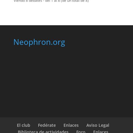
Viendo 8 debates - del 1 al 8 (de un total de 8)
Neophron.org
El club
Fedérate
Enlaces
Aviso Legal
Biblioteca de actividades
Foro
Enlaces