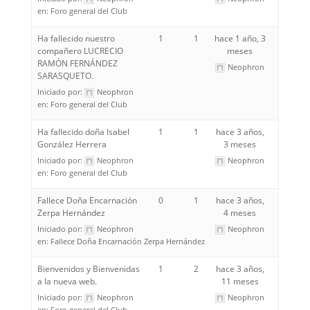
en:
Foro general del Club
Ha fallecido nuestro
1
1
hace 1 año, 3
compañero LUCRECIO
meses
RAMÓN FERNÁNDEZ
Neophron
SARASQUETO.
Iniciado por:
Neophron
en:
Foro general del Club
Ha fallecido doña Isabel
1
1
hace 3 años,
González Herrera
3 meses
Iniciado por:
Neophron
Neophron
en:
Foro general del Club
Fallece Doña Encarnación
0
1
hace 3 años,
Zerpa Hernández
4 meses
Iniciado por:
Neophron
Neophron
en:
Fallece Doña Encarnación Zerpa Hernández
Bienvenidos y Bienvenidas
1
2
hace 3 años,
a la nueva web.
11 meses
Iniciado por:
Neophron
Neophron
en:
Foro general del Club