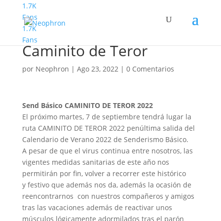
1.7K
Fans
1.7K
Senderismo Basico
Fans
Caminito de Teror
por
Neophron
|
Ago 23, 2022
|
0 Comentarios
Send Básico CAMINITO DE TEROR 2022
El próximo martes, 7 de septiembre tendrá lugar la
ruta CAMINITO DE TEROR 2022 penúltima salida del
Calendario de Verano 2022 de Senderismo Básico.
A pesar de que el virus continua entre nosotros, las
vigentes medidas sanitarias de este año nos
permitirán por fin, volver a recorrer este histórico
y festivo que además nos da, además la ocasión de
reencontrarnos con nuestros compañeros y amigos
tras las vacaciones además de reactivar unos
músculos lógicamente adormilados tras el parón